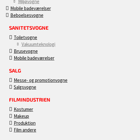
Miljøvogne
Mobile badeværelser
Beboelsesvogne
SANITETSVOGNE
Toiletvogne
Vakuumteknologi
Brusevogne
Mobile badeværelser
SALG
Messe- og promotionvogne
Salgsvogne
FILMINDUSTRIEN
Kostumer
Makeup
Produktion
Film andere