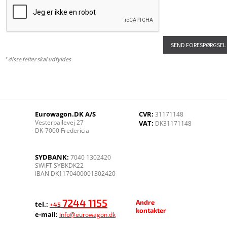
* disse felter skal udfyldes
Eurowagon.DK A/S
CVR:
31171148
Vesterballevej 27
VAT:
DK31171148
DK-7000 Fredericia
SYDBANK:
7040 1302420
SWIFT SYBKDK22
IBAN DK1170400001302420
7244 1155
Andre
tel.:
+45
kontakter
e-mail:
info@eurowagon.dk