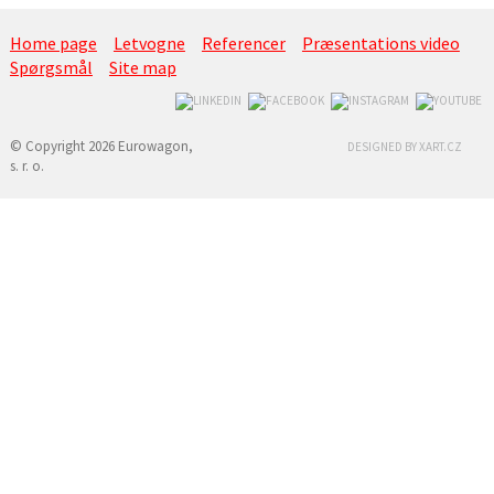
Home page
Letvogne
Referencer
Præsentations video
Spørgsmål
Site map
© Copyright 2026 Eurowagon,
DESIGNED BY XART.CZ
s. r. o.