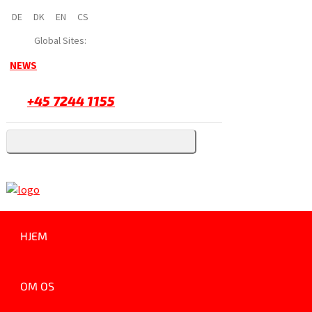
DE
DK
EN
CS
Global Sites:
NEWS
+45 7244 1155
HJEM
OM OS