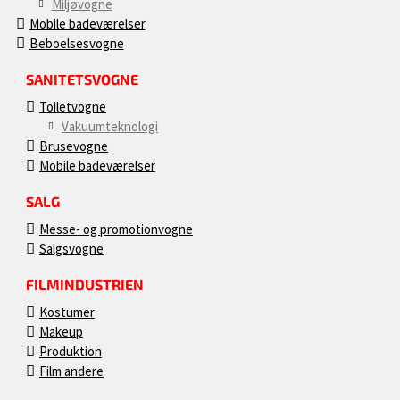
Miljøvogne
Mobile badeværelser
Beboelsesvogne
SANITETSVOGNE
Toiletvogne
Vakuumteknologi
Brusevogne
Mobile badeværelser
SALG
Messe- og promotionvogne
Salgsvogne
FILMINDUSTRIEN
Kostumer
Makeup
Produktion
Film andere