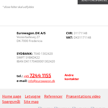
* disse felter skal udfyldes
Eurowagon.DK A/S
CVR:
31171148
Vesterballevej 27
VAT:
DK31171148
DK-7000 Fredericia
SYDBANK:
7040 1302420
SWIFT SYBKDK22
IBAN DK1170400001302420
7244 1155
Andre
tel.:
+45
kontakter
e-mail:
info@eurowagon.dk
Home page
Letvogne
Referencer
Præsentations video
Spørgsmål
Site map