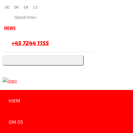
DE
DK
EN
CS
Global Sites:
NEWS
+45 7244 1155
HJEM
OM OS