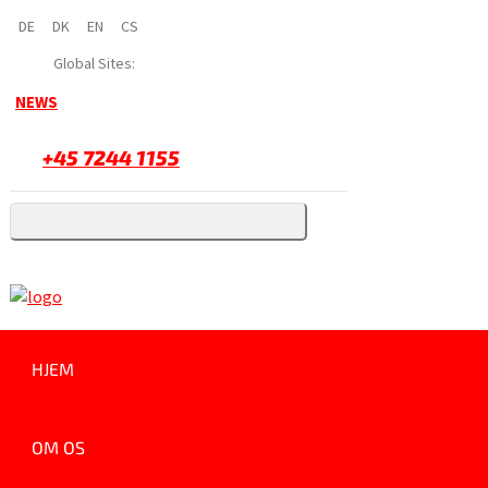
DE
DK
EN
CS
Global Sites:
NEWS
+45 7244 1155
HJEM
OM OS