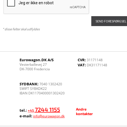
* disse felter skal udfyldes
Eurowagon.DK A/S
CVR:
31171148
Vesterballevej 27
VAT:
DK31171148
DK-7000 Fredericia
SYDBANK:
7040 1302420
SWIFT SYBKDK22
IBAN DK1170400001302420
7244 1155
Andre
tel.:
+45
kontakter
e-mail:
info@eurowagon.dk