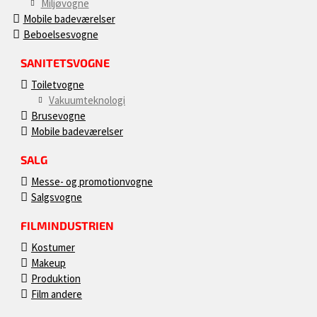
Miljøvogne
Mobile badeværelser
Beboelsesvogne
SANITETSVOGNE
Toiletvogne
Vakuumteknologi
Brusevogne
Mobile badeværelser
SALG
Messe- og promotionvogne
Salgsvogne
FILMINDUSTRIEN
Kostumer
Makeup
Produktion
Film andere