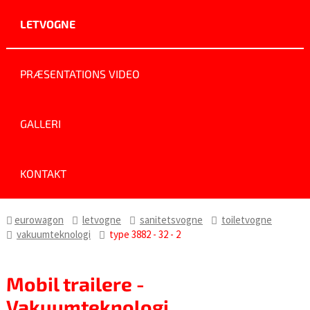
LETVOGNE
PRÆSENTATIONS VIDEO
GALLERI
KONTAKT
eurowagon
letvogne
sanitetsvogne
toiletvogne
vakuumteknologi
type 3882 - 32 - 2
Mobil trailere -
Vakuumteknologi