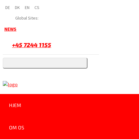
DE
DK
EN
CS
Global Sites:
NEWS
+45 7244 1155
HJEM
OM OS