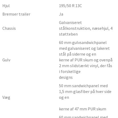
Hjul
195/50 R 13C
Bremser trailer
Ja
Galvaniseret
Chassis
stålkonstruktion, næsehjul, 4
støtteben
60 mm gulvsandwichpanel
med galvaniseret og lakeret
stål på siderne og en
Gulv
kerne af PUR skum og ovenpå
2 mm slidstærkt vinyl, der fås
i forskellige
designs
50 mm sandwichpanel med
1,5 mm glasfiber på hver side
Væg
og en
kerne af 47 mm PUR skum
60 mm sandwichpanel med