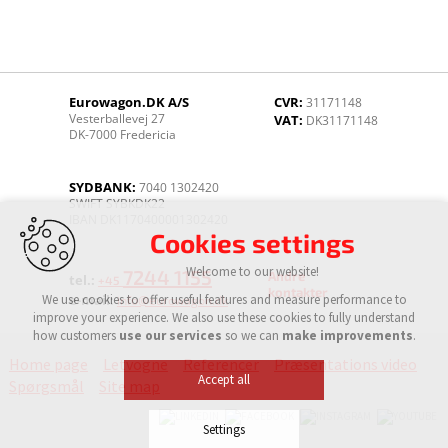
Eurowagon.DK A/S
CVR:
31171148
Vesterballevej 27
VAT:
DK31171148
DK-7000 Fredericia
SYDBANK:
7040 1302420
SWIFT SYBKDK22
IBAN DK1170400001302420
Cookies settings
Welcome to our website!
7244 1155
Andre
tel.:
+45
kontakter
We use cookies to offer useful features and measure performance to
e-mail:
info@eurowagon.dk
improve your experience. We also use these cookies to fully understand
how customers
use our services
so we can
make improvements
.
Home page
Letvogne
Referencer
Præsentations video
Accept all
Spørgsmål
Site map
Settings