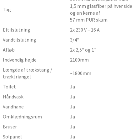
1,5 mm glasfiber på hver side
Tag
og en kerne af
57 mm PUR skum
Eltilslutning
2x 230 V – 16 A
Vandtilslutning
3/4“
Afløb
2x 2,5“ og 1"
Indvendig højde
2100
mm
Længde af trækstang /
~1800
mm
træktriangel
Toilet
Ja
Håndvask
Ja
Vandhane
Ja
Omklædningsrum
Ja
Bruser
Ja
Solpanel
Ja