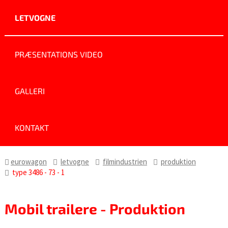
LETVOGNE
PRÆSENTATIONS VIDEO
GALLERI
KONTAKT
eurowagon
letvogne
filmindustrien
produktion
type 3486 - 73 - 1
Mobil trailere - Produktion