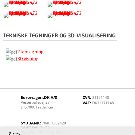
TEKNISKE TEGNINGER OG 3D-VISUALISERING
Plantegning
3D visning
Eurowagon.DK A/S
CVR:
31171148
Vesterballevej 27
VAT:
DK31171148
DK-7000 Fredericia
SYDBANK:
7040 1302420
SWIFT SYBKDK22
IBAN DK1170400001302420