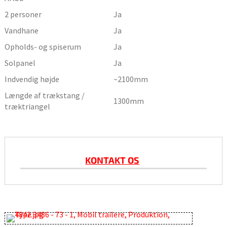
2 personer
Ja
Vandhane
Ja
Opholds- og spiserum
Ja
Solpanel
Ja
Indvendig højde
~2100
mm
Længde af trækstang /
1300
mm
træktriangel
KONTAKT OS