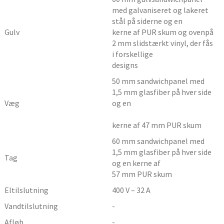
med galvaniseret og lakeret
stål på siderne og en
Gulv
kerne af PUR skum og ovenpå
2 mm slidstærkt vinyl, der fås
i forskellige
designs
50 mm sandwichpanel med
1,5 mm glasfiber på hver side
Væg
og en
kerne af 47 mm PUR skum
60 mm sandwichpanel med
1,5 mm glasfiber på hver side
Tag
og en kerne af
57 mm PUR skum
Eltilslutning
400 V – 32 A
Vandtilslutning
-
Afløb
-