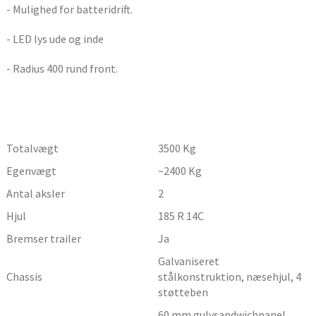
- Mulighed for batteridrift.
- LED lys ude og inde
- Radius 400 rund front.
Totalvægt
3500
Kg
Egenvægt
~2400
Kg
Antal aksler
2
Hjul
185 R 14C
Bremser trailer
Ja
Galvaniseret
Chassis
stålkonstruktion, næsehjul, 4
støtteben
60 mm gulvsandwichpanel