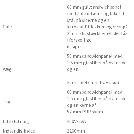
60 mm gulvsandwichpanel
med galvaniseret og lakeret
stål på siderne og en
Gulv
kerne af PUR skum og ovenpå
2 mm slidstærkt vinyl, der fås
i forskellige
designs
50 mm sandwichpanel med
1,5 mm glasfiber på hver side
Væg
og en
kerne af 47 mm PUR skum
60 mm sandwichpanel med
1,5 mm glasfiber på hver side
Tag
og en kerne af
57 mm PUR skum
Eltilslutning
400V-32A
Indvendig højde
2200
mm