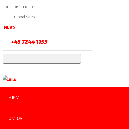
DE
DK
EN
CS
Global Sites:
NEWS
+45 7244 1155
HJEM
OM OS