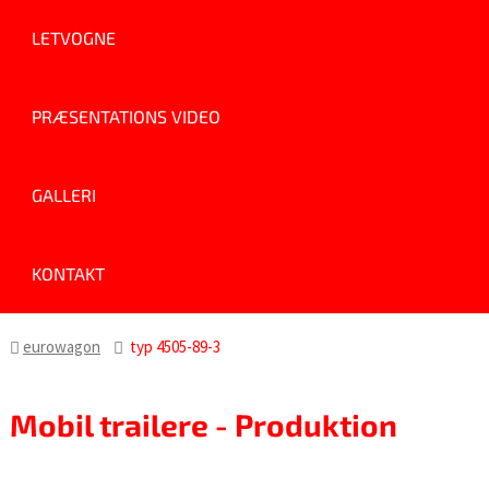
LETVOGNE
PRÆSENTATIONS VIDEO
GALLERI
KONTAKT
eurowagon
typ 4505-89-3
Mobil trailere - Produktion