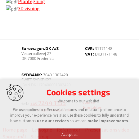
Plantegning
3D visning
Eurowagon.DK A/S
CVR:
31171148
Vesterballevej 27
VAT:
DK31171148
DK-7000 Fredericia
SYDBANK:
7040 1302420
SWIFT SYBKDK22
IBAN DK1170400001302420
Cookies settings
Welcome to our website!
7244 1155
Andre
tel.:
+45
kontakter
We use cookies to offer useful features and measure performance to
e-mail:
info@eurowagon.dk
improve your experience. We also use these cookies to fully understand
how customers
use our services
so we can
make improvements
.
Home page
Letvogne
Referencer
Præsentations video
Accept all
Spørgsmål
Site map